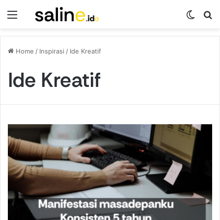
Menu
Switch
Se
Home
/
Inspirasi
/
Ide Kreatif
Ide Kreatif