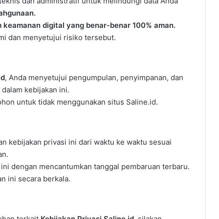
knis dan administratif untuk melindungi data Anda
lahgunaan.
em keamanan digital yang benar-benar 100% aman.
 dan menyetujui risiko tersebut.
id
, Anda menyetujui pengumpulan, penyimpanan, dan
dalam kebijakan ini.
mohon untuk tidak menggunakan situs Saline.id.
kebijakan privasi ini dari waktu ke waktu sesuai
an.
 ini dengan mencantumkan tanggal pembaruan terbaru.
 ini secara berkala.
uhan terkait
Kebijakan Privasi Saline.id
, silakan