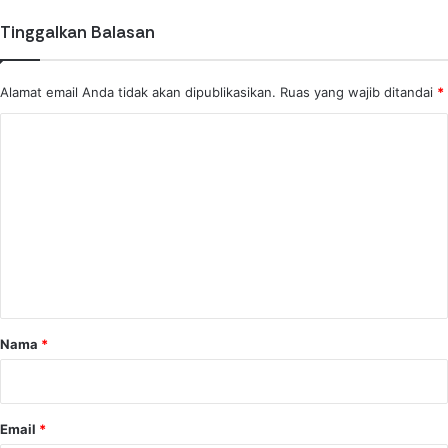
Tinggalkan Balasan
Alamat email Anda tidak akan dipublikasikan.
Ruas yang wajib ditandai
*
K
o
m
e
n
t
a
r
Nama
*
*
Email
*