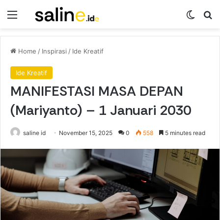
Menu
Switch
Se
Home
/
Inspirasi
/
Ide Kreatif
Ide Kreatif
MANIFESTASI MASA DEPAN
(Mariyanto) – 1 Januari 2030
saline id
November 15, 2025
0
558
5 minutes read