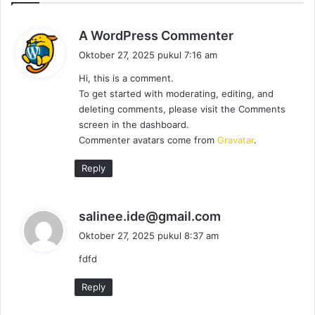
b
A WordPress Commenter
e
Oktober 27, 2025 pukul 7:16 am
r
Hi, this is a comment.
k
To get started with moderating, editing, and
a
deleting comments, please visit the Comments
t
screen in the dashboard.
a
Commenter avatars come from
Gravatar
.
:
Reply
b
salinee.ide@gmail.com
e
Oktober 27, 2025 pukul 8:37 am
r
fdfd
k
a
Reply
t
a