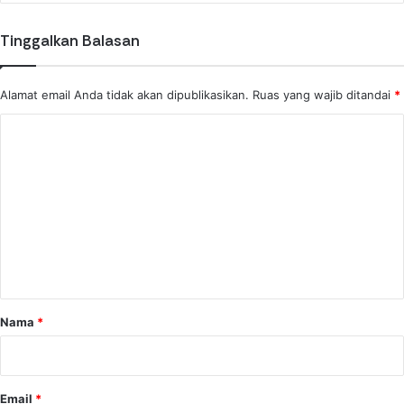
:
Tinggalkan Balasan
Alamat email Anda tidak akan dipublikasikan.
Ruas yang wajib ditandai
*
K
o
m
e
n
t
a
r
Nama
*
*
Email
*