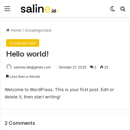
Menu
Switch
Se
Home
/
Uncategorized
Uncategorized
Hello world!
salinee.ide@gmail.com
Oktober 27, 2025
2
22
Less than a minute
Welcome to WordPress. This is your first post. Edit or
delete it, then start writing!
2 Comments