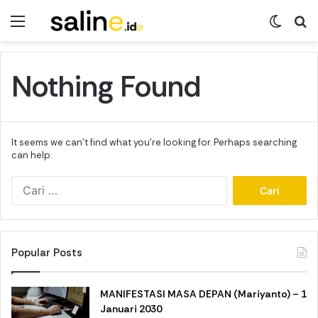
Menu
Switch
Se
Nothing Found
It seems we can’t find what you’re looking for. Perhaps searching
can help.
Cari
untuk:
Popular Posts
MANIFESTASI MASA DEPAN (Mariyanto) – 1
Januari 2030